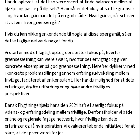
Har du oplevet, at det kan være svært at finde balancen mellem at
hjælpe og passe på dig selv? Hvornår er det okay at sætte grænser
– og hvordan gør man det på en god måde? Hvad gør vi, når vi bliver
i tvivl om, hvor grænsen går?
Hvis du kan nikke genkendende til nogle af disse spørgsmål, så er
dette faglige netværk noget for dig.
Vi starter med et fagligt oplæg der sætter fokus på, hvorfor
grænsesætning kan være svært, hvorfor det er vigtigt og giver
konkrete eksempler på god grænsesætning. Herefter dykker vi ned
i konkrete problemstillinger gennem erfaringsudveksling mellem
frivillige, faciliteret af en konsulent. Her har du mulighed for at dele
erfaringer, drøfte udfordringer og høre andre frivilliges
perspektiver.
Dansk Flygtningehjælp har siden 2024 haft et særligt fokus på
videns- og erfaringsdeling mellem frivillige. Derfor afholder vi både
online og regionale faglige netværk, hvor frivillige kan dele
erfaringer og få ny inspiration. Vi evaluerer løbende initiativet for at
sikre, at det giver værdi for jer.