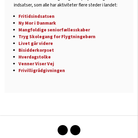
indsatser, som alle har aktiviteter flere steder i landet:
Fritidsindsatsen
Ny Mor i Danmark
Mangfoldige seniorfællesskaber
Tryg Skolegang for Flygtningebørn
Livet går videre
Bisidderkorpset
Hverdagstolke
Venner Viser Vej
Frivilligrådgivningen