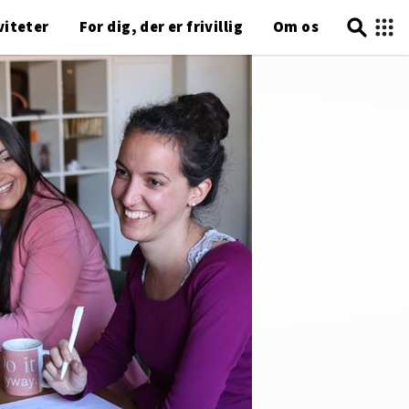
viteter
For dig, der er frivillig
Om os