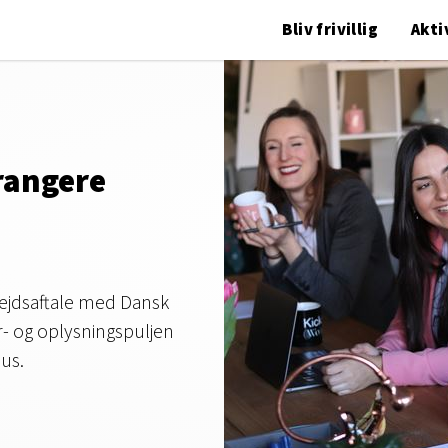
Bliv frivillig
Akti
rrangere
bejdsaftale med Dansk
r- og oplysningspuljen
sus.