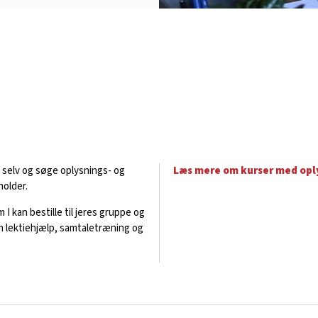
s selv og søge oplysnings- og
Læs mere om kurser med oply
holder.
I kan bestille til jeres gruppe og
om lektiehjælp, samtaletræning og