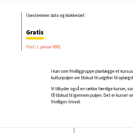
I bestemmer dato og klokkeslet
Gratis
Frist: 1. januar 0001
I kan som frivilliggruppe planlægge et kursu
kulturpuljen om tilskud til udgifter til oplægs
Vi tilbyder også en række færdige kurser, som 
få tilskud til igennem puljen. Det er kurser 
frivilliges trivsel.