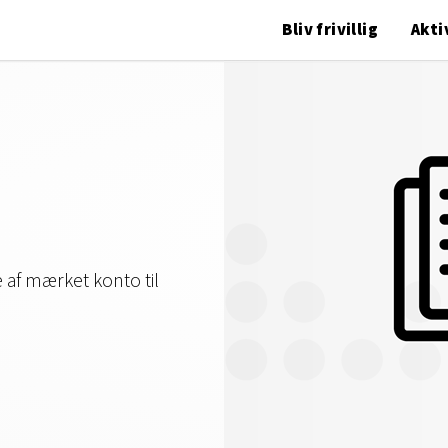
Bliv frivillig
Akti
 af mærket konto til