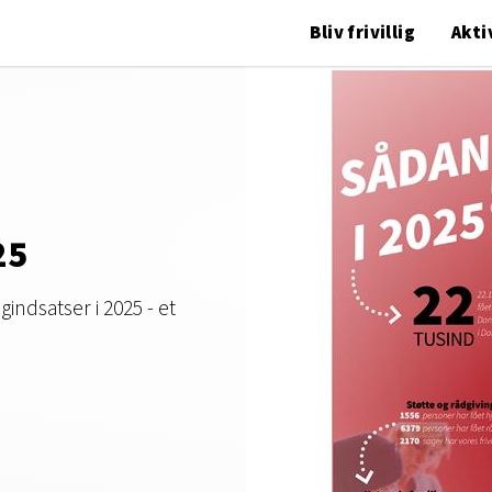
Bliv frivillig
Akti
25
ligindsatser i 2025 - et