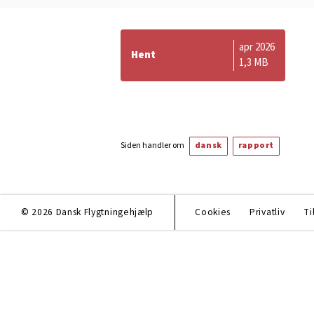
apr 2026
Hent
1,3 MB
Siden handler om
dansk
rapport
© 2026 Dansk Flygtningehjælp
Cookies
Privatliv
Ti