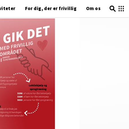
viteter
For dig, der er frivillig
Om os