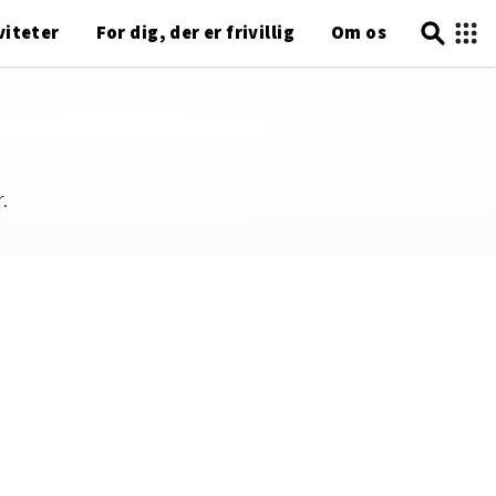
viteter
For dig, der er frivillig
Om os
.