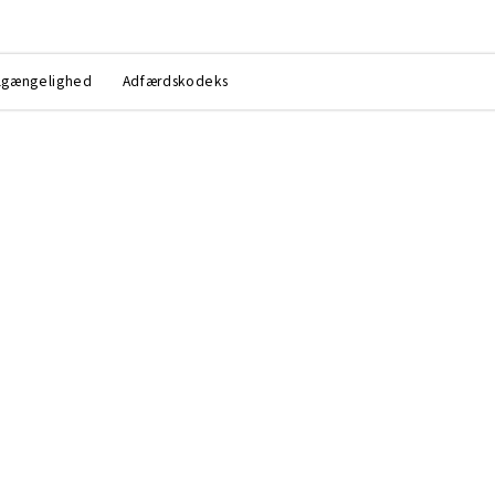
lgængelighed
Adfærdskodeks