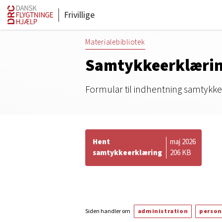
Frivillige
Materialebibliotek
Samtykkeerklæring
Formular til indhentning samtykke 
Hent
maj 2026
samtykkeerklæring
206 KB
Siden handler om
administration
person