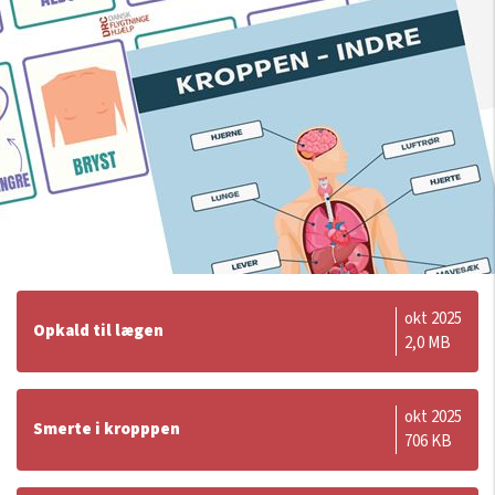
okt 2025
Opkald til lægen
2,0 MB
okt 2025
Smerte i kropppen
706 KB