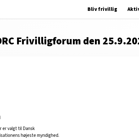
Bliv frivillig
Akti
DRC Frivilligforum den 25.9.2
m
r er valgt til Dansk
isationens højeste myndighed.