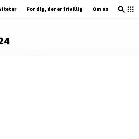
viteter
For dig, der er frivillig
Om os
024