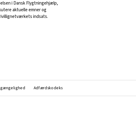
delsen i Dansk Flygtningehjælp,
kutere aktuelle emner og
rivillignetværkets indsats.
lgængelighed
Adfærdskodeks