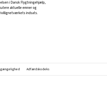
delsen i Dansk Flygtningehjælp,
kutere aktuelle emner og
rivillignetværkets indsats.
lgængelighed
Adfærdskodeks