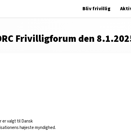
Bliv frivillig
Akti
DRC Frivilligforum den 8.1.202
r er valgt til Dansk
isationens højeste myndighed.