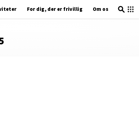
viteter
For dig, der er frivillig
Om os
5