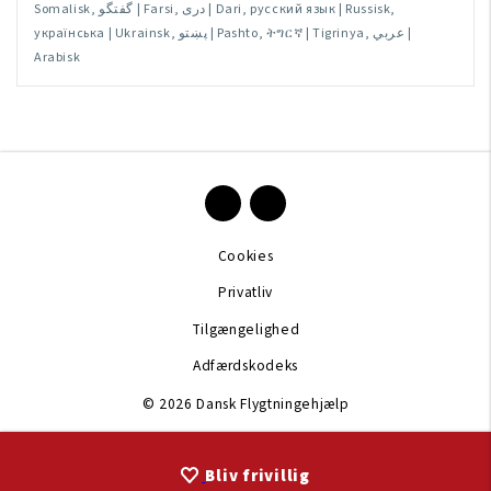
Somalisk, گفتگو | Farsi, درى | Dari, русский язык | Russisk,
українська | Ukrainsk, پښتو | Pashto, ትግርኛ | Tigrinya, عربي |
Arabisk
Cookies
Privatliv
Tilgængelighed
Adfærdskodeks
© 2026 Dansk Flygtningehjælp
Bliv frivillig