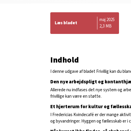
maj 2025
Læs bladet
2,3 MB
Indhold
I denne udgave af bladet Frivillig kan du bla
Den nye arbejdspligt og kontanthj
Allerede nu indfases det nye system og arb
frivillige kan være en støtte.
Et hjerterum for kultur og fællessk
I Fredericias Kvindecafé er der mange aktivit
og byvandringer. Hyggen og fællesskab er i 