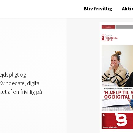
Bliv frivillig
Akti
jdspligt og
vindecafé, digital
 af en frivillig på