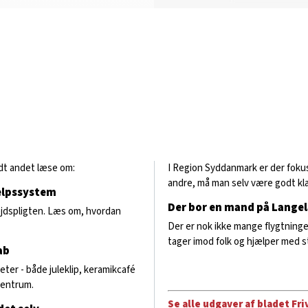
ndt andet læse om:
I Region Syddanmark er der fokus 
andre, må man selv være godt klæd
ælpssystem
Der bor en mand på Langel
ejdspligten. Læs om, hvordan
Der er nok ikke mange flygtninge
tager imod folk og hjælper med 
ab
eter - både juleklip, keramikcafé
centrum.
Se alle udgaver af bladet Friv