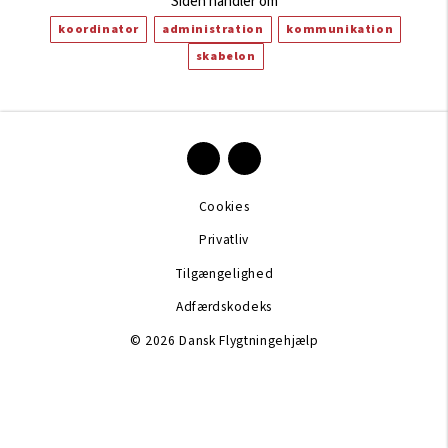
Siden handler om
koordinator
administration
kommunikation
skabelon
Cookies
Privatliv
Tilgængelighed
Adfærdskodeks
© 2026 Dansk Flygtningehjælp