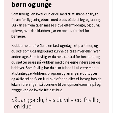
børn og unge
Som frivillig i en lokal klub er du med til at skabe et trygt
frirum for flygtningebørn med plads både til leg og læring.
Du kan se frem til en masse sjove eftermiddage, og du vil
opleve, hvordan klubben gør en positiv forskel for
børnene.
Klubberne er ofte åbne en fast ugedag i et par timer, og
du skal som udgangspunkt kunne deltage hver eller hver
anden uge. Som frivillig er du helt central for børnene, og
du sætter præg på klubben med dine egne interesser og
hobbyer. Som frivillig har du stor frihed til at være med til
at planlægge klubbens program og arrangere udflugter
og aktiviteter, fx en tur i skoleferien eller et besøg hos de
lokale foreninger, så børnene bliver opmærksomme på og
trygge ved de lokale fritidstilbud.
Sådan gør du, hvis du vil være frivillig
i en klub