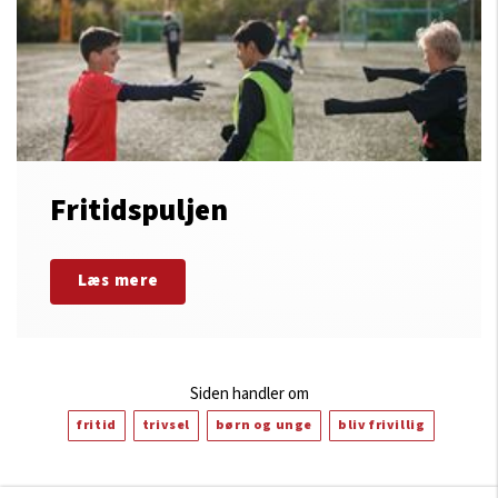
Fritidspuljen
Læs mere
Siden handler om
fritid
trivsel
børn og unge
bliv frivillig