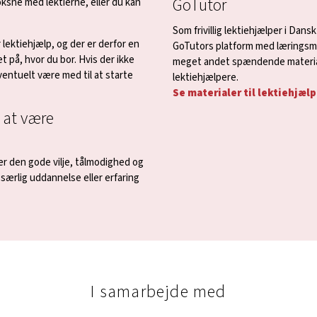
GoTutor
oksne med lektierne, eller du kan
Som frivillig lektiehjælper i Dans
 lektiehjælp, og der er derfor en
GoTutors platform med læringsmat
t på, hvor du bor. Hvis der ikke
meget andet spændende materiale 
eventuelt være med til at starte
lektiehjælpere.
Se materialer til lektiehjæl
 at være
er den gode vilje, tålmodighed og
ærlig uddannelse eller erfaring
I samarbejde med