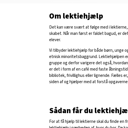
Om lektiehjælp
Det kan være svært at følge med i lektierne, 
skabet. Når man først er faldet bagud, er d
elever.
Vi tilbyder lektiehjælp for både børn, unge o
etnisk minoritetsbaggrund. Lektiehjælpen er a
gruppe og derfor varigere det også, hvordan 
er det i form af en café med faste åbningsti
bibliotek, frivillighus eller lignende. Fælles er
siden af og hjælper med at forstå opgaverne
Sådan får du lektiehjæ
For at få hjælp til lektierne skal du finde en f
lektiehjælp i nærheden af, hvor du bor. De k