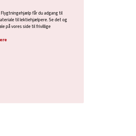
k Flygtningehjælp får du adgang til
eriale til lektiehjælpere. Se det og
på vores side til frivillige
pere