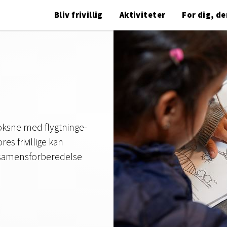
Bliv frivillig
Aktiviteter
For dig, der
 voksne med flygtninge-
es frivillige kan
ksamensforberedelse