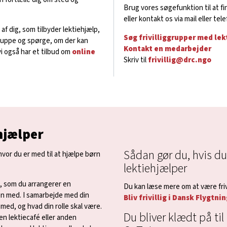
Brug vores søgefunktion til at fi
eller kontakt os via mail eller tele
 af dig, som tilbyder lektiehjælp,
Søg frivilliggrupper med lek
ruppe og spørge, om der kan
Kontakt en medarbejder
i også har et tilbud om
online
Skriv til
frivillig@drc.ngo
ehjælper
Sådan gør du, hvis du v
e, hvor du er med til at hjælpe børn
lektiehjælper
pe, som du arrangerer en
Du kan læse mere om at være friv
en med. I samarbejde med din
Bliv frivillig i Dansk Flygtn
 med, og hvad din rolle skal være.
Du bliver klædt på ti
en lektiecafé eller anden