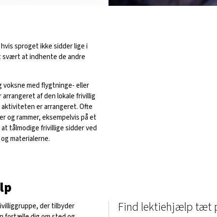
hvis sproget ikke sidder lige i
et svært at indhente de andre
g voksne med flygtninge- eller
rrangeret af den lokale frivillig
aktiviteten er arrangeret. Ofte
der og rammer, eksempelvis på et
, at tålmodige frivillige sidder ved
 og materialerne.
lp
Find lektiehjælp tæt 
rivilliggruppe, der tilbyder
an fortælle dig om sted og