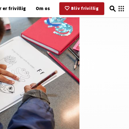
 er frivillig
Om os
Bliv frivillig