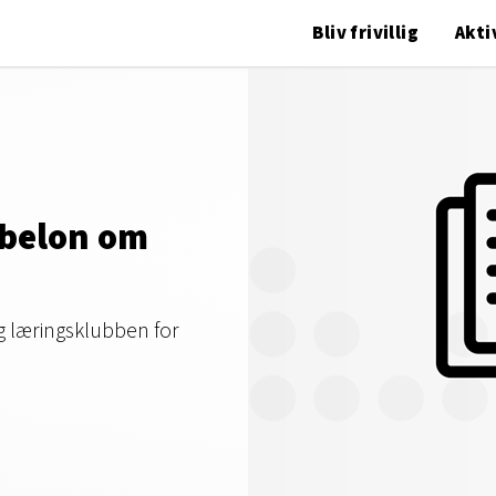
Bliv frivillig
Akti
abelon om
g læringsklubben for