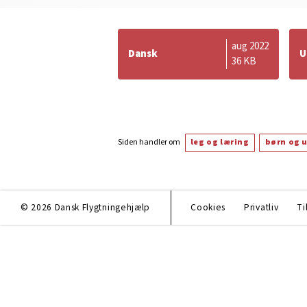
aug 2022
Dansk
U
36 KB
Siden handler om
leg og læring
børn og 
© 2026 Dansk Flygtningehjælp
Cookies
Privatliv
Ti