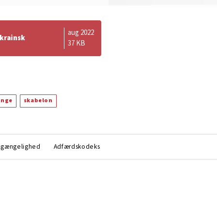
aug 2022
krainsk
37 KB
unge
skabelon
lgængelighed
Adfærdskodeks