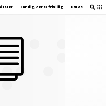
viteter
For dig, der er frivillig
Om os